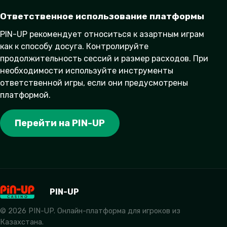
Ответственное использование платформы
PIN-UP рекомендует относиться к азартным играм
как к способу досуга. Контролируйте
продолжительность сессий и размер расходов. При
необходимости используйте инструменты
ответственной игры, если они предусмотрены
платформой.
Перейти на PIN-UP
PIN-UP
© 2026 PIN-UP. Онлайн-платформа для игроков из
Казахстана.