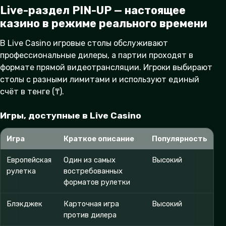
Live-раздел PIN-UP — настоящее
казино в режиме реального времени
В Live Casino игровые столы обслуживают
профессиональные дилеры, а партии проходят в
формате прямой видеотрансляции. Игроки выбирают
столы с разными лимитами и используют единый
счёт в тенге (₸).
Игры, доступные в Live Casino
Игра
Краткое описание
Популярность
Европейская
Один из самых
Высокий
рулетка
востребованных
форматов рулетки
Блэкджек
Карточная игра
Высокий
против дилера