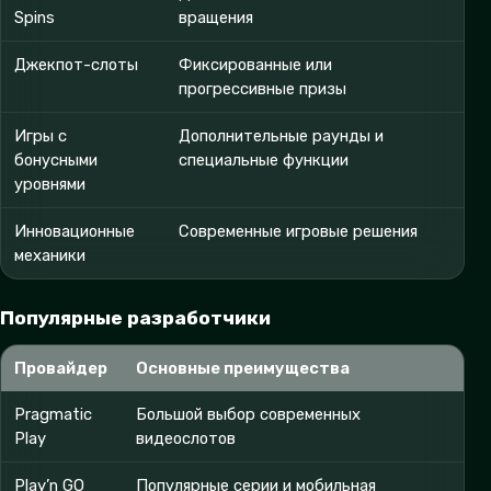
Spins
вращения
Джекпот-слоты
Фиксированные или
прогрессивные призы
Игры с
Дополнительные раунды и
бонусными
специальные функции
уровнями
Инновационные
Современные игровые решения
механики
Популярные разработчики
Провайдер
Основные преимущества
Pragmatic
Большой выбор современных
Play
видеослотов
Play’n GO
Популярные серии и мобильная