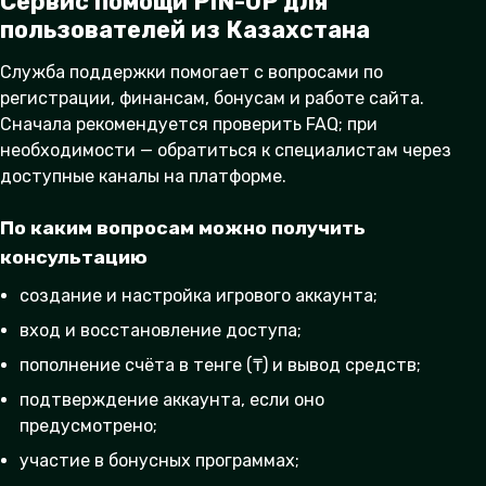
Сервис помощи PIN-UP для
пользователей из Казахстана
Служба поддержки помогает с вопросами по
регистрации, финансам, бонусам и работе сайта.
Сначала рекомендуется проверить FAQ; при
необходимости — обратиться к специалистам через
доступные каналы на платформе.
По каким вопросам можно получить
консультацию
создание и настройка игрового аккаунта;
вход и восстановление доступа;
пополнение счёта в тенге (₸) и вывод средств;
подтверждение аккаунта, если оно
предусмотрено;
участие в бонусных программах;