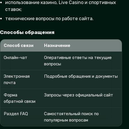
использование казино, Live Casino и спортивных
ставок;
технические вопросы по работе сайта.
Способы обращения
Способ связи
Назначение
Онлайн-чат
Оперативные ответы на текущие
вопросы
Электронная
Подробные обращения и документы
почта
Форма
Запросы через официальный сайт
обратной связи
Раздел FAQ
Самостоятельный поиск по
популярным вопросам